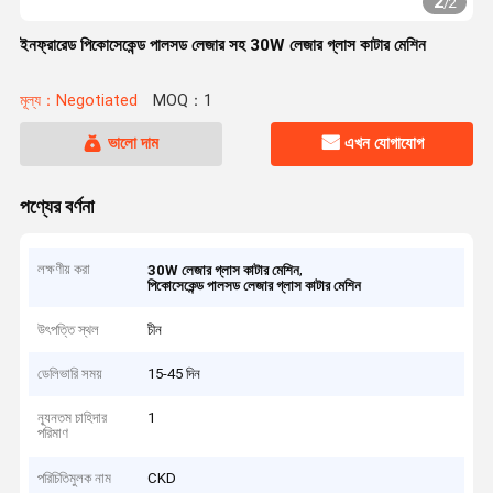
2
/
2
ইনফ্রারেড পিকোসেকেন্ড পালসড লেজার সহ 30W লেজার গ্লাস কাটার মেশিন
মূল্য：Negotiated
MOQ：1
ভালো দাম
এখন যোগাযোগ
পণ্যের বর্ণনা
লক্ষণীয় করা
,
30W লেজার গ্লাস কাটার মেশিন
পিকোসেকেন্ড পালসড লেজার গ্লাস কাটার মেশিন
উৎপত্তি স্থল
চীন
ডেলিভারি সময়
15-45 দিন
ন্যূনতম চাহিদার
1
পরিমাণ
পরিচিতিমুলক নাম
CKD