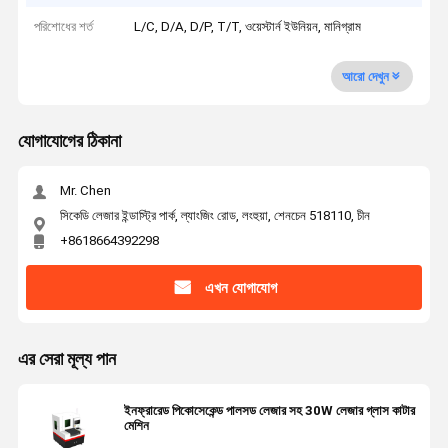
পরিশোধের শর্ত
L/C, D/A, D/P, T/T, ওয়েস্টার্ন ইউনিয়ন, মানিগ্রাম
আরো দেখুন
যোগাযোগের ঠিকানা
Mr. Chen
সিকেডি লেজার ইন্ডাস্ট্রি পার্ক, ল্যাংজিং রোড, লংহুয়া, শেনচেন 518110, চীন
+8618664392298
এখন যোগাযোগ
এর সেরা মূল্য পান
ইনফ্রারেড পিকোসেকেন্ড পালসড লেজার সহ 30W লেজার গ্লাস কাটার
মেশিন