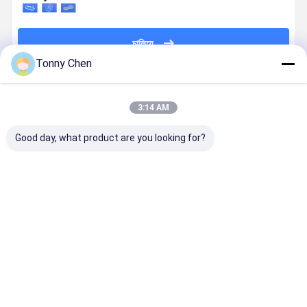
চালিয়ে
Tonny Chen
প্রস্তাবিত পণ্য
3:14 AM
Good day, what product are you looking for?
লেজার গ্লাস কাটিয়া
উচ্চ নির্ভুলতা লেজার
লেজার গ্লাস কাটার
লেজার গ্লাস কাট
মেশিন কাটিয়া পদ্ধতির
গ্লাস কাটিয়া মেশিন
মেশিন টেম্পারেড
মেশিন গ্লাস উত্প
সময় গ্লাস অখণ্ডতা
কাঁচ উত্পাদন মধ্যে
গ্লাস লেমিনেটেড
কারখানা এবং
সংরক্ষণ তাপ প্রভাবিত
জটিল নিদর্শন এবং
গ্লাস এবং অন্যান্য
কর্মশালায় উত্পাদন
এলাকায় কমাতে
আকার কাটা জন্য
বিশেষ গ্লাস উপকরণ
দক্ষতা এবং থ্রুপু
ভালো দাম
ভালো দাম
ভালো দাম
ভালো দাম
ডিজাইন করা
আদর্শ
কাটার জন্য উপযুক্ত
উন্নত করার জন্
ডিজাইন করা হয়