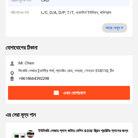
পরিচিতিমুলক নাম
CKD
পরিশোধের শর্ত
L/C, D/A, D/P, T/T, ওয়েস্টার্ন ইউনিয়ন, মানিগ্রাম
আরো দেখুন
যোগাযোগের ঠিকানা
Mr. Chen
সিকেডি লেজার ইন্ডাস্ট্রি পার্ক, ল্যাংজিং রোড, লংহুয়া, শেনচেন 518110, চীন
+8618664392298
এখন যোগাযোগ
এর সেরা মূল্য পান
ইউনিবডি লেজার গ্লাস কাটার মেশিন 80W স্ক্রিন প্রটেক্টর গ্লাসের জন্য