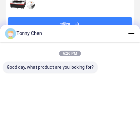
চালিয়ে
Tonny Chen
প্রস্তাবিত পণ্য
6:26 PM
Good day, what product are you looking for?
লেজার গ্লাস কাটিয়া
উচ্চ নির্ভুলতা লেজার
লেজার গ্লাস কাটার
লেজার গ্লাস কাট
মেশিন কাটিয়া পদ্ধতির
গ্লাস কাটিয়া মেশিন
মেশিন টেম্পারেড
মেশিন গ্লাস উত্প
সময় গ্লাস অখণ্ডতা
কাঁচ উত্পাদন মধ্যে
গ্লাস লেমিনেটেড
কারখানা এবং
সংরক্ষণ তাপ প্রভাবিত
জটিল নিদর্শন এবং
গ্লাস এবং অন্যান্য
কর্মশালায় উত্পাদন
এলাকায় কমাতে
আকার কাটা জন্য
বিশেষ গ্লাস উপকরণ
দক্ষতা এবং থ্রুপু
ভালো দাম
ভালো দাম
ভালো দাম
ভালো দাম
ডিজাইন করা
আদর্শ
কাটার জন্য উপযুক্ত
উন্নত করার জন্
ডিজাইন করা হয়