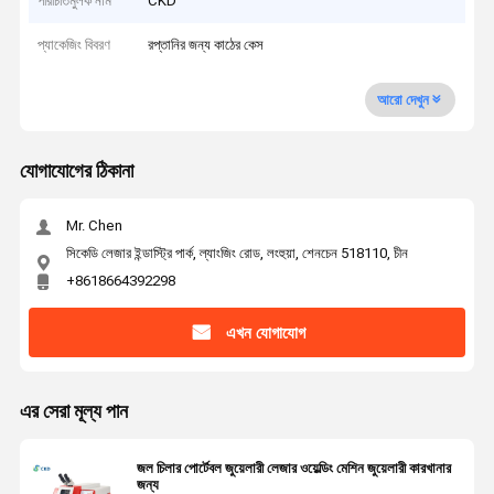
পরিচিতিমুলক নাম
CKD
প্যাকেজিং বিবরণ
রপ্তানির জন্য কাঠের কেস
আরো দেখুন
যোগাযোগের ঠিকানা
Mr. Chen
সিকেডি লেজার ইন্ডাস্ট্রি পার্ক, ল্যাংজিং রোড, লংহুয়া, শেনচেন 518110, চীন
+8618664392298
এখন যোগাযোগ
এর সেরা মূল্য পান
জল চিলার পোর্টেবল জুয়েলারী লেজার ওয়েল্ডিং মেশিন জুয়েলারী কারখানার
জন্য