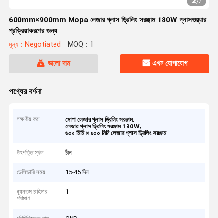
2
/
2
600mm×900mm Mopa লেজার গ্লাস ড্রিলিং সরঞ্জাম 180W গ্লাসওয়্যার
প্রক্রিয়াকরণের জন্য
মূল্য：Negotiated
MOQ：1
ভালো দাম
এখন যোগাযোগ
পণ্যের বর্ণনা
লক্ষণীয় করা
,
মোপা লেজার গ্লাস ড্রিলিং সরঞ্জাম
,
লেজার গ্লাস ড্রিলিং সরঞ্জাম 180W
৬০০ মিমি × ৯০০ মিমি লেজার গ্লাস ড্রিলিং সরঞ্জাম
উৎপত্তি স্থল
চীন
ডেলিভারি সময়
15-45 দিন
ন্যূনতম চাহিদার
1
পরিমাণ