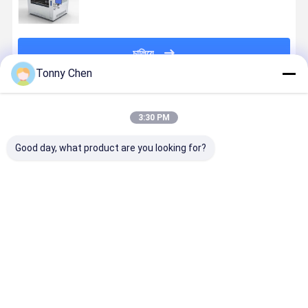
চালিয়ে
Tonny Chen
প্রস্তাবিত পণ্য
3:30 PM
Good day, what product are you looking for?
0-6000mm/s
গ্লাসের জন্য 45W
10W 30W 45W
100W ইনফ্রা
লেজার ড্রিলিং মেশিন
1064nm লেজার
লেজার ড্রিলিং মেশিন
MOPA লেজার
45W সঙ্গে 2mJ
মাইক্রো ড্রিলিং
0.3-15mm বেধ
গ্লাস ড্রিলিং মে
পালস শক্তি
মেশিন 600mm *
জন্য গ্লাস এবং
1500 কেজি 2
800mm ওয়ার্কিং
আয়না
450um ফোক
ভালো দাম
ভালো দাম
ভালো দাম
ভালো দাম
এলাকা
গভীরতা সহ