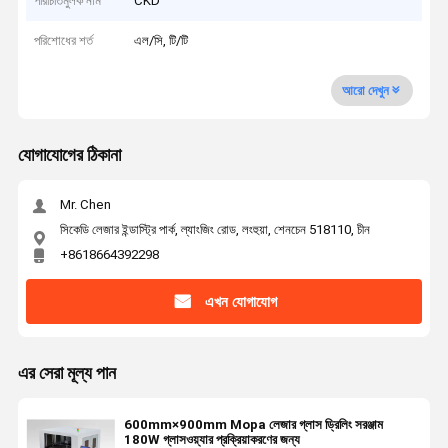
পরিচিতিমুলক নাম
CKD
পরিশোধের শর্ত
এল/সি, টি/টি
আরো দেখুন
যোগাযোগের ঠিকানা
Mr. Chen
সিকেডি লেজার ইন্ডাস্ট্রি পার্ক, ল্যাংজিং রোড, লংহুয়া, শেনচেন 518110, চীন
+8618664392298
এখন যোগাযোগ
এর সেরা মূল্য পান
600mm×900mm Mopa লেজার গ্লাস ড্রিলিং সরঞ্জাম
180W গ্লাসওয়্যার প্রক্রিয়াকরণের জন্য