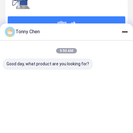
চালিয়ে
Tonny Chen
প্রস্তাবিত পণ্য
9:50 AM
Good day, what product are you looking for?
30W CO2 লেজার
ব্লু সিও 2 লেজার
ডেস্ক পোর্টেবল সিও
ডেস্কটপ ফাইবার
মার্কিং মেশিন পোর্টেবল
মার্কার 5000 মিমি /
2 লেজার মার্কিং
লেজার মার্কিং মে
0.01-1mm
সেকেন্ড পোর্টেবল
মেশিন 100W
CO2 100W
মার্কিং গভীরতা
লেজার মার্কিং মেশিন
50W স্প্লিট টাইপ
EVA হস্তশিল্প 
20W কাস্টমাইজড
সহ
ABS মার্কিং জন্
ভালো দাম
ভালো দাম
ভালো দাম
ভালো দাম
ওয়ার্কটেবিল সহ