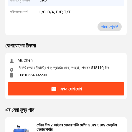
পরিচিতিমুলক নাম
CKD
পরিশোধের শর্ত
L/C, D/A, D/P, T/T
আরো দেখুন
যোগাযোগের ঠিকানা
Mr. Chen
সিকেডি লেজার ইন্ডাস্ট্রি পার্ক, ল্যাংজিং রোড, লংহুয়া, শেনচেন 518110, চীন
+8618664392298
এখন যোগাযোগ
এর সেরা মূল্য পান
মেটাল সিও 2 ফাইবার লেজার মার্কিং মেশিন 30W 50W ডেস্কটপ
লেজার মার্কার