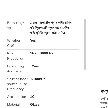
butto
বিশেষভাবে তুলে
১-১০০ কিলোহার্টজ গ্লাস কাটার মেশিন
,
ধরা
হাই ফ্রিকোয়েন্সি গ্লাস কাটার মেশিন
,
অতি সুনির্দিষ্ট গ্লাস কাটার মেশিন
Whether
Yes
CNC
Pulse
1Hz - 1000kHz
Frequency
Positioning
±2um
Accuracy
Splitting laser
1-100kHz
source Pulse
Frequency
পণ্যে
Acceleration
1G
অপটিক্
আকারগু
Material
Glass
আপনি গ