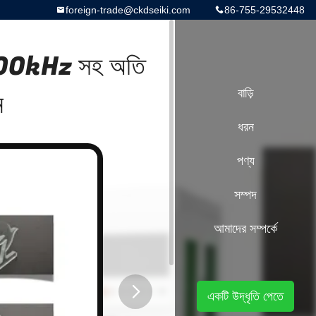
foreign-trade@ckdseiki.com
86-755-29532448
 1-100kHz সহ অতি
ন
বাড়ি
ধরন
পণ্য
সম্পদ
আমাদের সম্পর্কে
একটি উদ্ধৃতি পেতে