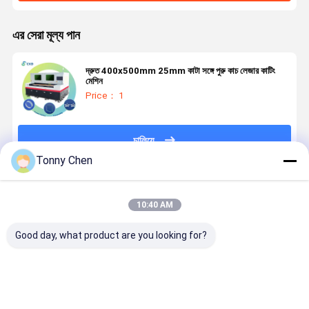
এর সেরা মূল্য পান
দ্রুত 400x500mm 25mm কাটা সঙ্গে পুরু কাচ লেজার কাটিং
মেশিন
Price： 1
চালিয়ে
Tonny Chen
প্রস্তাবিত পণ্য
10:40 AM
Good day, what product are you looking for?
লেজার গ্লাস কাটিয়া
উচ্চ নির্ভুলতা লেজার
লেজার গ্লাস কাটার
লেজার গ্লাস কাট
মেশিন কাটিয়া পদ্ধতির
গ্লাস কাটিয়া মেশিন
মেশিন টেম্পারেড
মেশিন গ্লাস উত্প
সময় গ্লাস অখণ্ডতা
কাঁচ উত্পাদন মধ্যে
গ্লাস লেমিনেটেড
কারখানা এবং