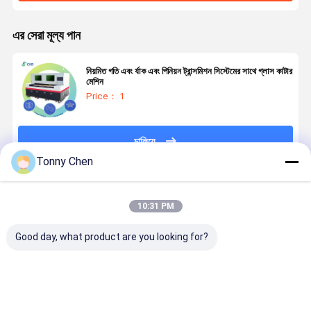
এর সেরা মূল্য পান
নিয়মিত গতি এবং র্যাক এবং পিনিয়ন ট্রান্সমিশন সিস্টেমের সাথে গ্লাস কাটার
মেশিন
Price： 1
চালিয়ে
Tonny Chen
প্রস্তাবিত পণ্য
10:31 PM
Good day, what product are you looking for?
লেজার গ্লাস কাটিয়া
উচ্চ নির্ভুলতা লেজার
লেজার গ্লাস কাটার
লেজার গ্লাস কাট
মেশিন কাটিয়া পদ্ধতির
গ্লাস কাটিয়া মেশিন
মেশিন টেম্পারেড
মেশিন গ্লাস উত্প
সময় গ্লাস অখণ্ডতা
কাঁচ উত্পাদন মধ্যে
গ্লাস লেমিনেটেড
কারখানা এবং