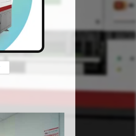
button
গ