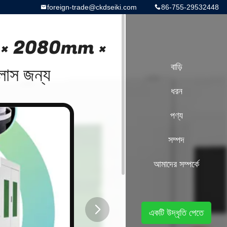
foreign-trade@ckdseiki.com
86-755-29532448
0mm × 2080mm ×
াস জন্য
বাড়ি
ধরন
পণ্য
সম্পদ
আমাদের সম্পর্কে
একটি উদ্ধৃতি পেতে