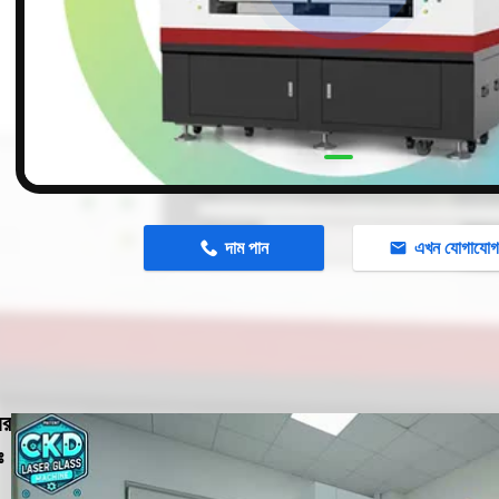
n
দাম পান
এখন যোগাযো
ের
ঃ