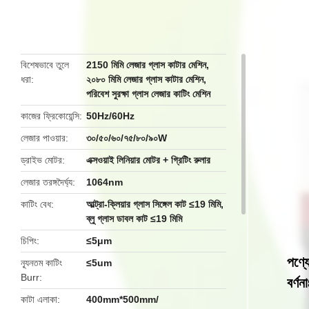
butto
বিশেষভাবে তুলে
2150 মিমি লেজার গ্লাস কাটার মেশিন
,
ধরা
২০৮০ মিমি লেজার গ্লাস কাটার মেশিন
,
পরিবেশ সুরক্ষা গ্লাস লেজার কাটিং মেশিন
কাজের ফ্রিকোয়েন্সি
50Hz/60Hz
লেজার পাওয়ার
৩০/৫০/৬০/৭৫/৮০/৯০W
ড্রাইভ মোটর
এক্সওয়াই লিনিয়ার মোটর + গ্রিটিং রুলার
লেজার তরঙ্গদৈর্ঘ্য
1064nm
কাটিং বেধ
আল্ট্রা-ক্লিয়ার গ্লাস সিঙ্গেল কাট ≤19 মিমি,
ব্লু গ্লাস ডাবল কাট ≤19 মিমি
চিপিং
≤5μm
পণ্য
ন্যূনতম কাটিং
≤5um
Burr
বর্ণনা
কাটা এলাকা
400mm*500mm/