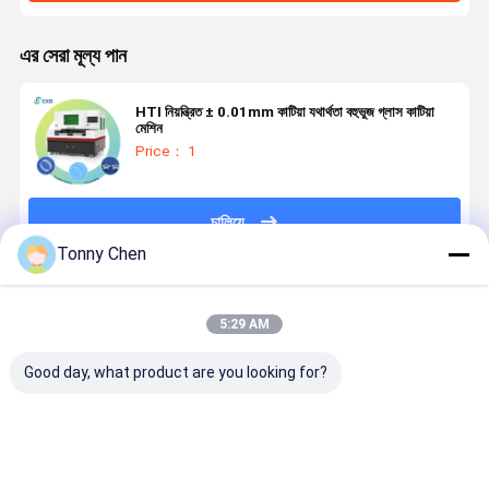
এর সেরা মূল্য পান
HTI নিয়ন্ত্রিত ± 0.01mm কাটিয়া যথার্থতা বহুভুজ গ্লাস কাটিয়া
মেশিন
Price： 1
চালিয়ে
Tonny Chen
প্রস্তাবিত পণ্য
5:29 AM
Good day, what product are you looking for?
লেজার গ্লাস কাটিয়া
উচ্চ নির্ভুলতা লেজার
লেজার গ্লাস কাটার
লেজার গ্লাস কাট
মেশিন কাটিয়া পদ্ধতির
গ্লাস কাটিয়া মেশিন
মেশিন টেম্পারেড
মেশিন গ্লাস উত্প
সময় গ্লাস অখণ্ডতা
কাঁচ উত্পাদন মধ্যে
গ্লাস লেমিনেটেড
কারখানা এবং