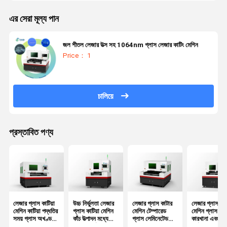
এর সেরা মূল্য পান
জল শীতল লেজার উত্স সহ 1064nm গ্লাস লেজার কাটিং মেশিন
Price： 1
চালিয়ে
প্রস্তাবিত পণ্য
লেজার গ্লাস কাটিয়া
উচ্চ নির্ভুলতা লেজার
লেজার গ্লাস কাটার
লেজার গ্লাস কাট
মেশিন কাটিয়া পদ্ধতির
গ্লাস কাটিয়া মেশিন
মেশিন টেম্পারেড
মেশিন গ্লাস উত্প
সময় গ্লাস অখণ্ডতা
কাঁচ উত্পাদন মধ্যে
গ্লাস লেমিনেটেড
কারখানা এবং
সংরক্ষণ তাপ প্রভাবিত
জটিল নিদর্শন এবং
গ্লাস এবং অন্যান্য
কর্মশালায় উত্পাদন