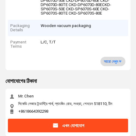
DP6070D-50E CKD-DP6070D-60E CKD-
DP6070D-80TE CKD-DP6070D-80ECKD-
SP6070S-50E CKD-SP6070S-60E CKD-
SP6070S-80TE CKD-SP6070S-80E
Packaging
Wooden vacuum packaging
Details
Payment
L/C, T/T
Terms
আরো দেখুন
যোগাযোগের ঠিকানা
Mr. Chen
সিকেডি লেজার ইন্ডাস্ট্রি পার্ক, ল্যাংজিং রোড, লংহুয়া, শেনচেন 518110, চীন
+8618664392298
এখন যোগাযোগ