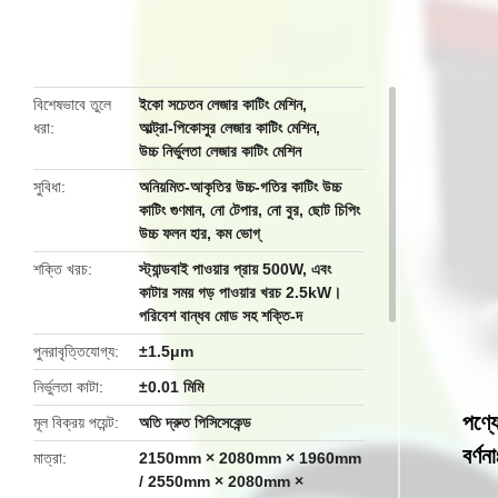
butto
বিশেষভাবে তুলে
ইকো সচেতন লেজার কাটিং মেশিন
,
ধরা
আল্ট্রা-পিকোসুর লেজার কাটিং মেশিন
,
উচ্চ নির্ভুলতা লেজার কাটিং মেশিন
সুবিধা
অনিয়মিত-আকৃতির উচ্চ-গতির কাটিং উচ্চ
কাটিং গুণমান, নো টেপার, নো বুর, ছোট চিপিং
উচ্চ ফলন হার, কম ভোগ্
শক্তি খরচ
স্ট্যান্ডবাই পাওয়ার প্রায় 500W, এবং
কাটার সময় গড় পাওয়ার খরচ 2.5kW।
পরিবেশ বান্ধব মোড সহ শক্তি-দ
পুনরাবৃত্তিযোগ্য
±1.5μm
নির্ভুলতা কাটা
±0.01 মিমি
পণ্য
মূল বিক্রয় পয়েন্ট
অতি দ্রুত পিসিসেকেন্ড
বর্ণনা
মাত্রা
2150mm × 2080mm × 1960mm
/ 2550mm × 2080mm ×