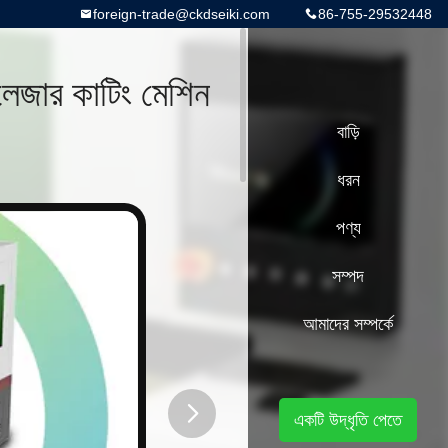
foreign-trade@ckdseiki.com
86-755-29532448
 লেজার কাটিং মেশিন
বাড়ি
ধরন
পণ্য
সম্পদ
আমাদের সম্পর্কে
একটি উদ্ধৃতি পেতে