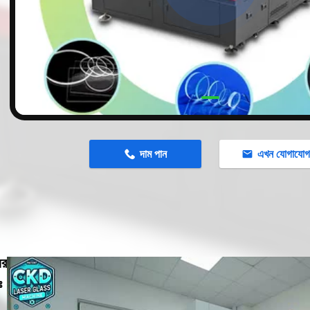
n
দাম পান
এখন যোগাযো
ের
ঃ