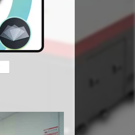
button
গ