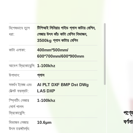
butto
বিশেষভাবে তুলে
টিপিআই লিনিয়ার গাইড গ্লাস কাটার মেশিন
,
ধরা
লেজার উৎস কাঁচ কাটা মেশিন বিভাজন
,
3500kg গ্লাস কাটার মেশিন
কাটা এলাকা
400mm*500mm/
600*700mm/600*900mm
আবেগ ফ্রিকোয়েন্সি
1-100khz
উপাদান
গ্লাস
সমর্থন ইমেজ এবং
AI PLT DXF BMP Dst DWg
টেক্সট ফরম্যাট
LAS DXP
স্প্লিটিং লেজার
1-100khz
সোর্স পালস
পণ্য
ফ্রিকোয়েন্সি
বর্ণনা
বিভাজন লেজার
10.6µm
উৎস তরঙ্গদৈর্ঘ্য