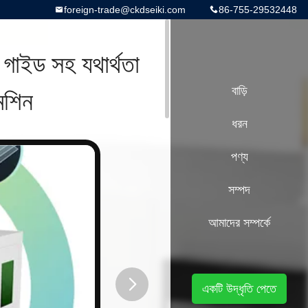
foreign-trade@ckdseiki.com
86-755-29532448
 গাইড সহ যথার্থতা
েশিন
বাড়ি
ধরন
পণ্য
সম্পদ
আমাদের সম্পর্কে
একটি উদ্ধৃতি পেতে