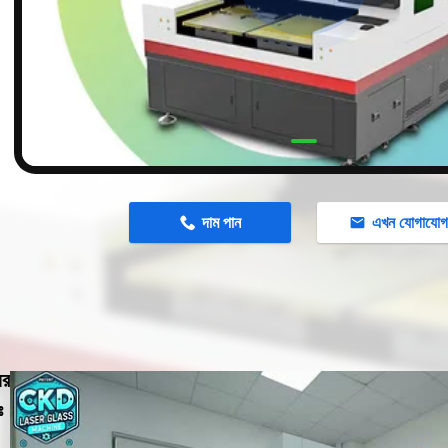
n
দাম পান
এখন যোগাযো
ের
ঃ