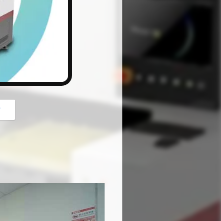
button
গ