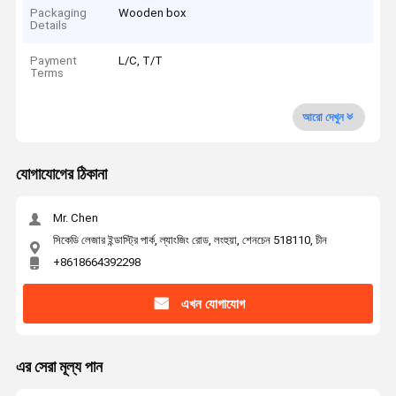
Packaging
Wooden box
Details
Payment
L/C, T/T
Terms
আরো দেখুন
যোগাযোগের ঠিকানা
Mr. Chen
সিকেডি লেজার ইন্ডাস্ট্রি পার্ক, ল্যাংজিং রোড, লংহুয়া, শেনচেন 518110, চীন
+8618664392298
এখন যোগাযোগ
এর সেরা মূল্য পান