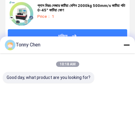
গ্লাস মিরর লেজার কাটিয়া মেশিন 2000kg 500mm/s কাটিয়া গতি
0-45° কাটিয়া কোণ
Price： 1
চালিয়ে
Tonny Chen
প্রস্তাবিত পণ্য
10:18 AM
Good day, what product are you looking for?
নিরাপত্তা বৈশিষ্ট্য
গ্লাস মিরর কাটিং
গ্লাস মিরর কাটিয়া
গ্লাস মিরর কাটিং
এবং অপারেটরের
মেশিন যথার্থতা এবং
মেশিন উচ্চ ভলিউম
মেশিন কাঁচ এবং
আরাম ও
নির্ভরযোগ্যতার জন্য
গ্লাস কাটিয়া
আয়না পণ্য জন্য
উৎপাদনশীলতা বৃদ্ধির
ডিজাইন করা হয়েছে
অপারেশন এনার্জি
ধ্রুবক কাটা এবং
জন্য এরগোনোমিক
যা নির্মাতারা গ্লাস
দক্ষতা এবং অপারেটিং
প্রান্ত সমাপ্তি প
ভালো দাম
ভালো দাম
ভালো দাম
ভালো দাম
ডিজাইন সহ গ্লাস
মিরর পণ্য অর্জন
খরচ সঞ্চয় জন্য
করার জন্য ডিজা
মিরর কাটিং মেশিন
করতে সক্ষম করে
অপ্টিমাইজ করা
করা