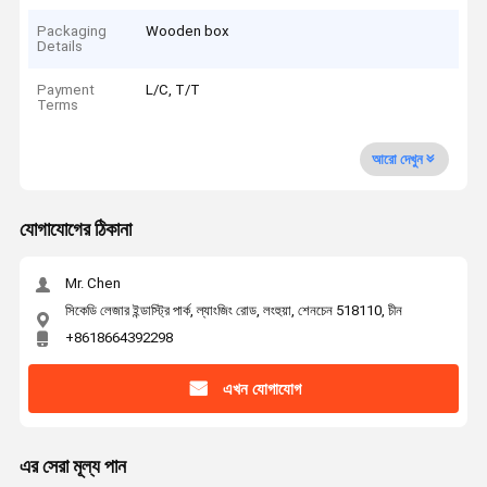
Packaging
Wooden box
Details
Payment
L/C, T/T
Terms
আরো দেখুন
যোগাযোগের ঠিকানা
Mr. Chen
সিকেডি লেজার ইন্ডাস্ট্রি পার্ক, ল্যাংজিং রোড, লংহুয়া, শেনচেন 518110, চীন
+8618664392298
এখন যোগাযোগ
এর সেরা মূল্য পান