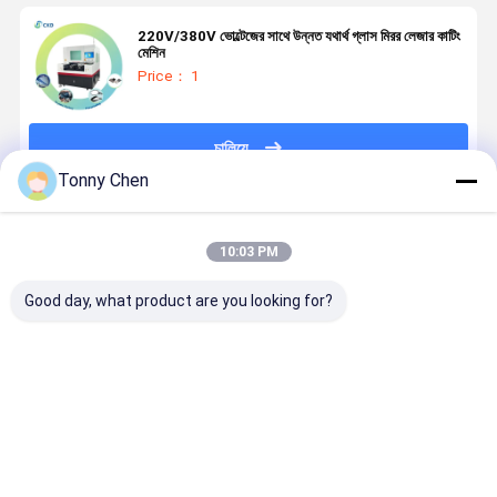
220V/380V ভোল্টেজের সাথে উন্নত যথার্থ গ্লাস মিরর লেজার কাটিং
মেশিন
Price： 1
চালিয়ে
Tonny Chen
প্রস্তাবিত পণ্য
10:03 PM
Good day, what product are you looking for?
নিরাপত্তা বৈশিষ্ট্য
গ্লাস মিরর কাটিং
গ্লাস মিরর কাটিয়া
গ্লাস মিরর কাটিং
এবং অপারেটরের
মেশিন যথার্থতা এবং
মেশিন উচ্চ ভলিউম
মেশিন কাঁচ এবং
আরাম ও
নির্ভরযোগ্যতার জন্য
গ্লাস কাটিয়া
আয়না পণ্য জন্য
উৎপাদনশীলতা বৃদ্ধির
ডিজাইন করা হয়েছে
অপারেশন এনার্জি
ধ্রুবক কাটা এবং
জন্য এরগোনোমিক
যা নির্মাতারা গ্লাস
দক্ষতা এবং অপারেটিং
প্রান্ত সমাপ্তি প
ভালো দাম
ভালো দাম
ভালো দাম
ভালো দাম
ডিজাইন সহ গ্লাস
মিরর পণ্য অর্জন
খরচ সঞ্চয় জন্য
করার জন্য ডিজা
মিরর কাটিং মেশিন
করতে সক্ষম করে
অপ্টিমাইজ করা
করা