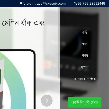
foreign-trade@ckdseiki.com
86-755-29532448
মেশিন র্যাক এবং
বাড়ি
ধরন
পণ্য
সম্পদ
আমাদের সম্পর্কে
একটি উদ্ধৃতি পেতে