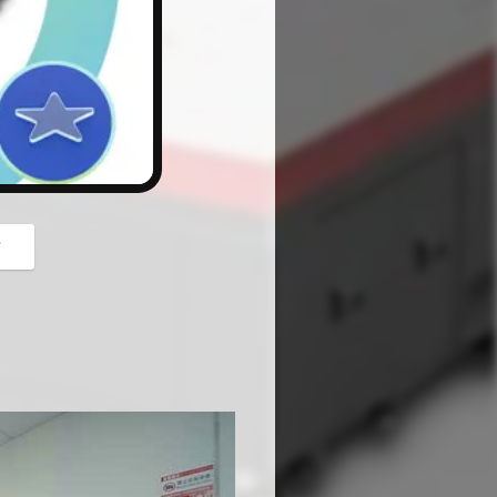
button
গ