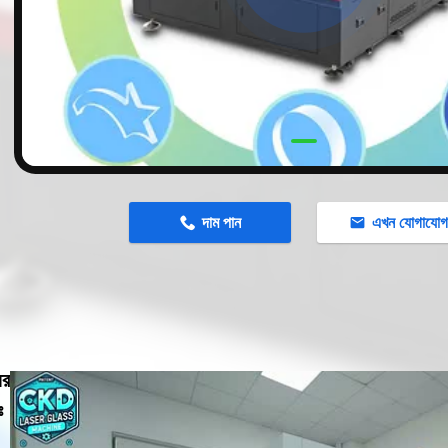
n
দাম পান
এখন যোগাযো
ের
ঃ