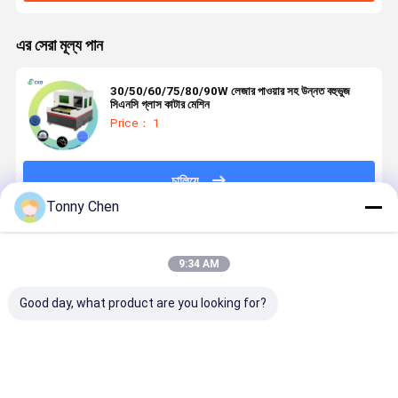
এর সেরা মূল্য পান
30/50/60/75/80/90W লেজার পাওয়ার সহ উন্নত বহুভুজ
সিএনসি গ্লাস কাটার মেশিন
Price： 1
চালিয়ে
Tonny Chen
প্রস্তাবিত পণ্য
9:34 AM
Good day, what product are you looking for?
লেজার গ্লাস কাটিয়া
উচ্চ নির্ভুলতা লেজার
লেজার গ্লাস কাটার
লেজার গ্লাস কাট
মেশিন কাটিয়া পদ্ধতির
গ্লাস কাটিয়া মেশিন
মেশিন টেম্পারেড
মেশিন গ্লাস উত্প
সময় গ্লাস অখণ্ডতা
কাঁচ উত্পাদন মধ্যে
গ্লাস লেমিনেটেড
কারখানা এবং