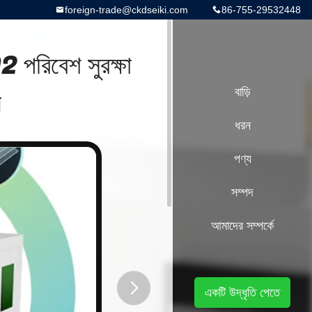
foreign-trade@ckdseiki.com
86-755-29532448
পরিবেশ সুরক্ষা
ন
বাড়ি
ধরন
পণ্য
সম্পদ
আমাদের সম্পর্কে
একটি উদ্ধৃতি পেতে