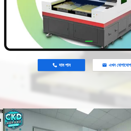
n
দাম পান
এখন যোগাযো
ের
ঃ