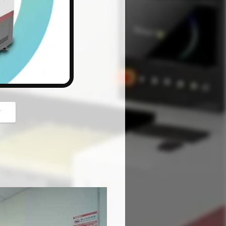
button
গ