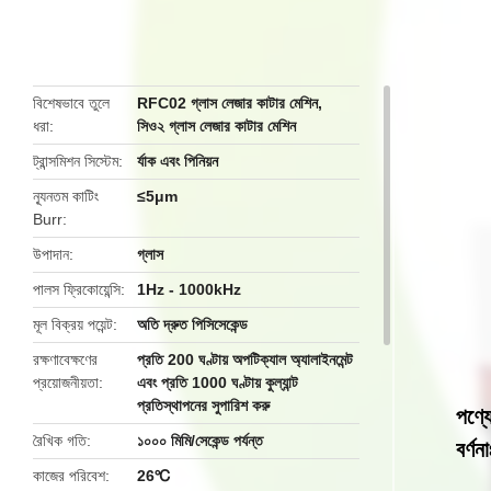
butto
বিশেষভাবে তুলে
RFC02 গ্লাস লেজার কাটার মেশিন
,
ধরা
সিও২ গ্লাস লেজার কাটার মেশিন
ট্রান্সমিশন সিস্টেম
র্যাক এবং পিনিয়ন
ন্যূনতম কাটিং
≤5μm
Burr
উপাদান
গ্লাস
পালস ফ্রিকোয়েন্সি
1Hz - 1000kHz
মূল বিক্রয় পয়েন্ট
অতি দ্রুত পিসিসেকেন্ড
রক্ষণাবেক্ষণের
প্রতি 200 ঘণ্টায় অপটিক্যাল অ্যালাইনমেন্ট
প্রয়োজনীয়তা
এবং প্রতি 1000 ঘণ্টায় কুল্যান্ট
প্রতিস্থাপনের সুপারিশ করু
পণ্য
রৈখিক গতি
১০০০ মিমি/সেকেন্ড পর্যন্ত
বর্ণনা
কাজের পরিবেশ
26℃