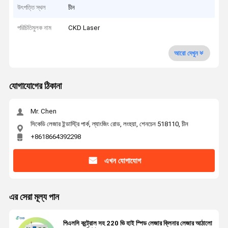
উৎপত্তি স্থল
চীন
পরিচিতিমুলক নাম
CKD Laser
আরো দেখুন
যোগাযোগের ঠিকানা
Mr. Chen
সিকেডি লেজার ইন্ডাস্ট্রি পার্ক, ল্যাংজিং রোড, লংহুয়া, শেনচেন 518110, চীন
+8618664392298
এখন যোগাযোগ
এর সেরা মূল্য পান
পিএলসি কন্ট্রোল সহ 220 ভি হাই স্পিড লেজার ক্লিনার লেজার আঠালো