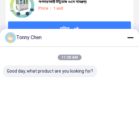
অপসারণকারী উইন্ডোজ ওএস সামঞ্জস্য
Price： 1 unit
চালিয়ে
Tonny Chen
প্রস্তাবিত পণ্য
11:30 AM
Good day, what product are you looking for?
স্পিড পেশাদার লেজার
100W ফাইবার
সম্পূর্ণ স্বয়ংক্রিয়
এয়ার কুলিং এবং
আঠালো অপসারণকারী
লেজার আঠালো
লেজার আঠালো
পিএলসি কন্ট্রোল
টাচ স্ক্রিন ইন্টারফেস
অপসারণ সিস্টেম সঙ্গে
অপসারণকারী
200Hz উচ্চ
এবং 200Hz
টাচ স্ক্রিন প্রদর্শন
1000W শক্তিশালী
ফ্রিকোয়েন্সি লেজ
ফ্রিকোয়েন্সি সহ
কাস্টমাইজযোগ্য
টাচ স্ক্রিন প্রদর্শন
ক্লিনার 800k
ভালো দাম
ভালো দাম
ভালো দাম
ভালো দাম
ম্যানুয়াল লোডিং