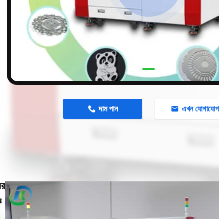
n
দাম পান
এখন যোগাযো
ের
ঃ