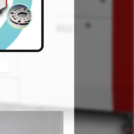
button
গ