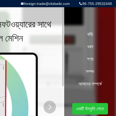
foreign-trade@ckdseiki.com
86-755-29532448
টওয়্যারের সাথে
াল মেশিন
বাড়ি
ধরন
পণ্য
সম্পদ
আমাদের সম্পর্কে
একটি উদ্ধৃতি পেতে