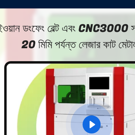
ইওয়ান ডংফেং বেল্ট এবং CNC3000 সফ
20 মিমি পর্যন্ত লেজার কাট মেট