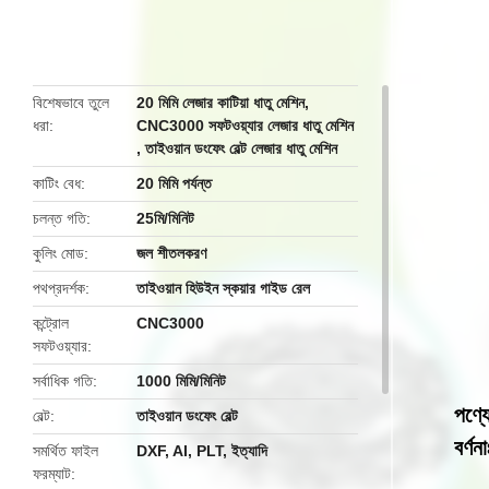
butto
বিশেষভাবে তুলে
20 মিমি লেজার কাটিয়া ধাতু মেশিন
,
ধরা
CNC3000 সফটওয়্যার লেজার ধাতু মেশিন
,
তাইওয়ান ডংফেং বেল্ট লেজার ধাতু মেশিন
কাটিং বেধ
20 মিমি পর্যন্ত
চলন্ত গতি
25মি/মিনিট
কুলিং মোড
জল শীতলকরণ
পথপ্রদর্শক
তাইওয়ান হিউইন স্কয়ার গাইড রেল
কন্ট্রোল
CNC3000
সফটওয়্যার
সর্বাধিক গতি
1000 মিমি/মিনিট
পণ্য
বেল্ট
তাইওয়ান ডংফেং বেল্ট
বর্ণনা
সমর্থিত ফাইল
DXF, AI, PLT, ইত্যাদি
ফরম্যাট