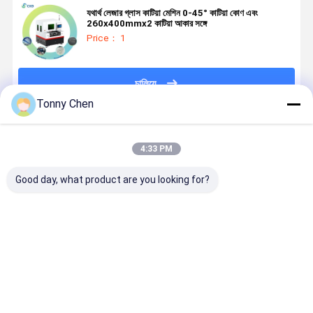
যথার্থ লেজার গ্লাস কাটিয়া মেশিন 0-45° কাটিয়া কোণ এবং
260x400mmx2 কাটিয়া আকার সঙ্গে
Price： 1
চালিয়ে
Tonny Chen
প্রস্তাবিত পণ্য
4:33 PM
Good day, what product are you looking for?
নিরাপত্তা বৈশিষ্ট্য
গ্লাস মিরর কাটিং
গ্লাস মিরর কাটিয়া
গ্লাস মিরর কাটিং
এবং অপারেটরের
মেশিন যথার্থতা এবং
মেশিন উচ্চ ভলিউম
মেশিন কাঁচ এবং
আরাম ও
নির্ভরযোগ্যতার জন্য
গ্লাস কাটিয়া
আয়না পণ্য জন্য
উৎপাদনশীলতা বৃদ্ধির
ডিজাইন করা হয়েছে
অপারেশন এনার্জি
ধ্রুবক কাটা এবং
জন্য এরগোনোমিক
যা নির্মাতারা গ্লাস
দক্ষতা এবং অপারেটিং
প্রান্ত সমাপ্তি প
ভালো দাম
ভালো দাম
ভালো দাম
ভালো দাম
ডিজাইন সহ গ্লাস
মিরর পণ্য অর্জন
খরচ সঞ্চয় জন্য
করার জন্য ডিজা
মিরর কাটিং মেশিন
করতে সক্ষম করে
অপ্টিমাইজ করা
করা