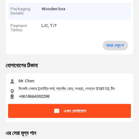
Packaging
Wooden box
Details
Payment
L/C, T/T
Terms
আরো দেখুন
যোগাযোগের ঠিকানা
Mr. Chen
সিকেডি লেজার ইন্ডাস্ট্রি পার্ক, ল্যাংজিং রোড, লংহুয়া, শেনচেন 518110, চীন
+8618664392298
এখন যোগাযোগ
এর সেরা মূল্য পান