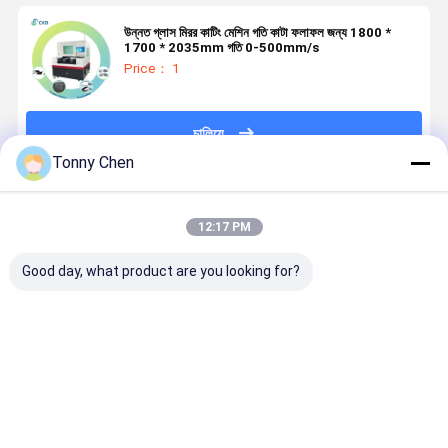
উন্নত গ্লাস মিরর কাটিং মেশিন গতি কাটা ফলাফল জন্য 1800 *
1700 * 2035mm গতি 0-500mm/s
Price： 1
চালিয়ে
Tonny Chen
প্রস্তাবিত পণ্য
12:17 PM
Good day, what product are you looking for?
নিরাপত্তা বৈশিষ্ট্য
গ্লাস মিরর কাটিং
গ্লাস মিরর কাটিয়া
গ্লাস মিরর কাটিং
এবং অপারেটরের
মেশিন যথার্থতা এবং
মেশিন উচ্চ ভলিউম
মেশিন কাঁচ এবং
আরাম ও
নির্ভরযোগ্যতার জন্য
গ্লাস কাটিয়া
আয়না পণ্য জন্য
উৎপাদনশীলতা বৃদ্ধির
ডিজাইন করা হয়েছে
অপারেশন এনার্জি
ধ্রুবক কাটা এবং
জন্য এরগোনোমিক
যা নির্মাতারা গ্লাস
দক্ষতা এবং অপারেটিং
প্রান্ত সমাপ্তি প
ভালো দাম
ভালো দাম
ভালো দাম
ভালো দাম
ডিজাইন সহ গ্লাস
মিরর পণ্য অর্জন
খরচ সঞ্চয় জন্য
করার জন্য ডিজা
মিরর কাটিং মেশিন
করতে সক্ষম করে
অপ্টিমাইজ করা
করা