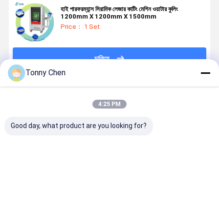
হাই পারফরম্যান্স সিরামিক লেজার কাটিং মেশিন ওয়াটার কুলিং
1200mm X 1200mm X 1500mm
Price： 1 Set
চালিয়ে
Tonny Chen
প্রস্তাবিত পণ্য
4:25 PM
Good day, what product are you looking for?
±0.01mm কাটিয়া
সিএনসি কন্ট্রোল
ইলেকট্রনিক্স / কাঠের
AC220V/5
নির্ভুলতা সঠিক এবং
সিরামিক লেজার কাটিং
কাজ / সাইনবোর্ড
ওয়ার্কিং সিরামিক
দ্রুত কাটিয়া চাহিদা
মেশিন সুনির্দিষ্ট এবং
সিরামিক লেজার কাটিং
লেজার কাটিং মেশ
জন্য শিল্প-গ্রেড
পরিষ্কার কাটিয়া
মেশিন জল শীতল অ
বহুমুখী এবং
সিরামিক লেজার
ফলাফলের জন্য
ধাতব উপকরণ জন্য
ব্যবহারকারী-
ভালো দাম
ভালো দাম
ভালো দাম
ভালো দাম
কাটিয়া মেশিন
1200mm X
বন্ধুত্বপূর্ণ
1200mm X
প্রয়োজনের জন্য
1500mm উপকরণ