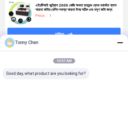
এইচটিআই কন্ট্রোল 2000 কেজি ক্ষমতা ডায়মন্ড ব্লেড যথার্থতা গ্লাস
আয়না কাটার মেশিন সমস্ত আয়না উপর সঠিক এবং মসৃণ কাটা জন্য
Price： 1
চালিয়ে
Tonny Chen
প্রস্তাবিত পণ্য
10:57 AM
Good day, what product are you looking for?
নিরাপত্তা বৈশিষ্ট্য
গ্লাস মিরর কাটিং
গ্লাস মিরর কাটিয়া
গ্লাস মিরর কাটিং
এবং অপারেটরের
মেশিন যথার্থতা এবং
মেশিন উচ্চ ভলিউম
মেশিন কাঁচ এবং
আরাম ও
নির্ভরযোগ্যতার জন্য
গ্লাস কাটিয়া
আয়না পণ্য জন্য
উৎপাদনশীলতা বৃদ্ধির
ডিজাইন করা হয়েছে
অপারেশন এনার্জি
ধ্রুবক কাটা এবং
জন্য এরগোনোমিক
যা নির্মাতারা গ্লাস
দক্ষতা এবং অপারেটিং
প্রান্ত সমাপ্তি প
ভালো দাম
ভালো দাম
ভালো দাম
ভালো দাম
ডিজাইন সহ গ্লাস
মিরর পণ্য অর্জন
খরচ সঞ্চয় জন্য
করার জন্য ডিজা
মিরর কাটিং মেশিন
করতে সক্ষম করে
অপ্টিমাইজ করা
করা