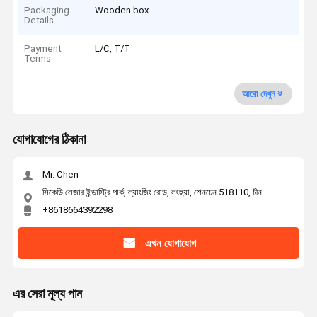
Packaging
Wooden box
Details
Payment
L/C, T/T
Terms
আরো দেখুন
যোগাযোগের ঠিকানা
Mr. Chen
সিকেডি লেজার ইন্ডাস্ট্রি পার্ক, ল্যাংজিং রোড, লংহুয়া, শেনচেন 518110, চীন
+8618664392298
এখন যোগাযোগ
এর সেরা মূল্য পান