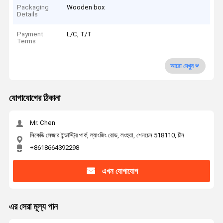
Packaging
Wooden box
Details
Payment
L/C, T/T
Terms
আরো দেখুন
যোগাযোগের ঠিকানা
Mr. Chen
সিকেডি লেজার ইন্ডাস্ট্রি পার্ক, ল্যাংজিং রোড, লংহুয়া, শেনচেন 518110, চীন
+8618664392298
এখন যোগাযোগ
এর সেরা মূল্য পান