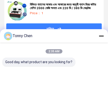
বিভিন্ন গ্লাসের আকার এবং আকারের জন্য বহুমুখী গ্লাস মিরর কাটার
মেশিন 2000 কেজি ক্ষমতা এবং 220 ভি / 380 ভি ভোল্টেজ
Price： 1
চালিয়ে
Tonny Chen
প্রস্তাবিত পণ্য
2:35 AM
Good day, what product are you looking for?
নিরাপত্তা বৈশিষ্ট্য
গ্লাস মিরর কাটিং
গ্লাস মিরর কাটিয়া
গ্লাস মিরর কাটিং
এবং অপারেটরের
মেশিন যথার্থতা এবং
মেশিন উচ্চ ভলিউম
মেশিন কাঁচ এবং
আরাম ও
নির্ভরযোগ্যতার জন্য
গ্লাস কাটিয়া
আয়না পণ্য জন্য
উৎপাদনশীলতা বৃদ্ধির
ডিজাইন করা হয়েছে
অপারেশন এনার্জি
ধ্রুবক কাটা এবং
জন্য এরগোনোমিক
যা নির্মাতারা গ্লাস
দক্ষতা এবং অপারেটিং
প্রান্ত সমাপ্তি প
ভালো দাম
ভালো দাম
ভালো দাম
ভালো দাম
ডিজাইন সহ গ্লাস
মিরর পণ্য অর্জন
খরচ সঞ্চয় জন্য
করার জন্য ডিজা
মিরর কাটিং মেশিন
করতে সক্ষম করে
অপ্টিমাইজ করা
করা