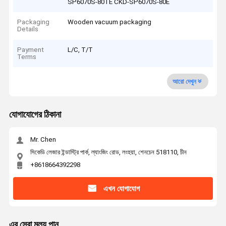
SP6070S-80TE CKD-SP6070S-80E
Packaging
Wooden vacuum packaging
Details
Payment
L/C, T/T
Terms
আরো দেখুন
যোগাযোগের ঠিকানা
Mr. Chen
সিকেডি লেজার ইন্ডাস্ট্রি পার্ক, ল্যাংজিং রোড, লংহুয়া, শেনচেন 518110, চীন
+8618664392298
এখন যোগাযোগ
এর সেরা মূল্য পান