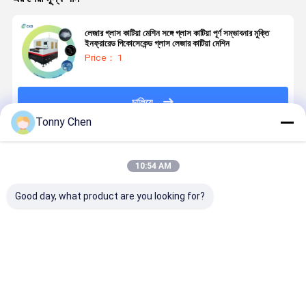
লেজার গ্লাস কাটিয়া মেশিন সঙ্গে গ্লাস কাটিয়া পূর্ণ সম্ভাবনার মুক্তি
ইনফ্রারেড পিকোসেকেন্ড গ্লাস লেজার কাটিয়া মেশিন
Price： 1
চালিয়ে
Tonny Chen
প্রস্তাবিত পণ্য
10:54 AM
Good day, what product are you looking for?
লেজার গ্লাস কাটিয়া
উচ্চ নির্ভুলতা লেজার
লেজার গ্লাস কাটার
লেজার গ্লাস কাট
মেশিন কাটিয়া পদ্ধতির
গ্লাস কাটিয়া মেশিন
মেশিন টেম্পারেড
মেশিন গ্লাস উত্প
সময় গ্লাস অখণ্ডতা
কাঁচ উত্পাদন মধ্যে
গ্লাস লেমিনেটেড
কারখানা এবং
সংরক্ষণ তাপ প্রভাবিত
জটিল নিদর্শন এবং
গ্লাস এবং অন্যান্য
কর্মশালায় উত্পাদন
এলাকায় কমাতে
আকার কাটা জন্য
বিশেষ গ্লাস উপকরণ
দক্ষতা এবং থ্রুপু
ভালো দাম
ভালো দাম
ভালো দাম
ভালো দাম
ডিজাইন করা
আদর্শ
কাটার জন্য উপযুক্ত
উন্নত করার জন্