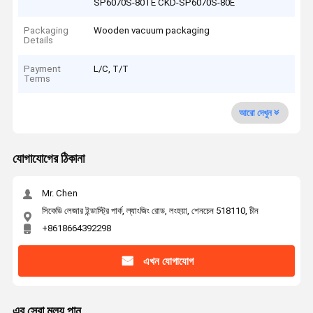
SP6070S-80TE CKD-SP6070S-80E
Packaging
Wooden vacuum packaging
Details
Payment
L/C, T/T
Terms
আরো দেখুন
যোগাযোগের ঠিকানা
Mr. Chen
সিকেডি লেজার ইন্ডাস্ট্রি পার্ক, ল্যাংজিং রোড, লংহুয়া, শেনচেন 518110, চীন
+8618664392298
এখন যোগাযোগ
এর সেরা মূল্য পান