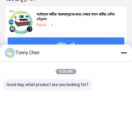
সর্বোত্তম কাটিয়া পারফরম্যান্সের জন্য লেজার গ্লাস কাটিয়া মেশিন
≤5μm
Price： 1
চালিয়ে
Tonny Chen
প্রস্তাবিত পণ্য
8:20 AM
Good day, what product are you looking for?
লেজার গ্লাস কাটিয়া
উচ্চ নির্ভুলতা লেজার
লেজার গ্লাস কাটার
লেজার গ্লাস কাট
মেশিন কাটিয়া পদ্ধতির
গ্লাস কাটিয়া মেশিন
মেশিন টেম্পারেড
মেশিন গ্লাস উত্প
সময় গ্লাস অখণ্ডতা
কাঁচ উত্পাদন মধ্যে
গ্লাস লেমিনেটেড
কারখানা এবং
সংরক্ষণ তাপ প্রভাবিত
জটিল নিদর্শন এবং
গ্লাস এবং অন্যান্য
কর্মশালায় উত্পাদন
এলাকায় কমাতে
আকার কাটা জন্য
বিশেষ গ্লাস উপকরণ
দক্ষতা এবং থ্রুপু
ভালো দাম
ভালো দাম
ভালো দাম
ভালো দাম
ডিজাইন করা
আদর্শ
কাটার জন্য উপযুক্ত
উন্নত করার জন্