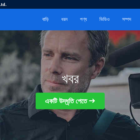
td.
বাড়ি
ধরন
পণ্য
ভিডিও
সম্পদ
খবর
একটি উদ্ধৃতি পেতে