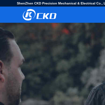
ShenZhen CKD Precision Mechanical & Electrical Co., L