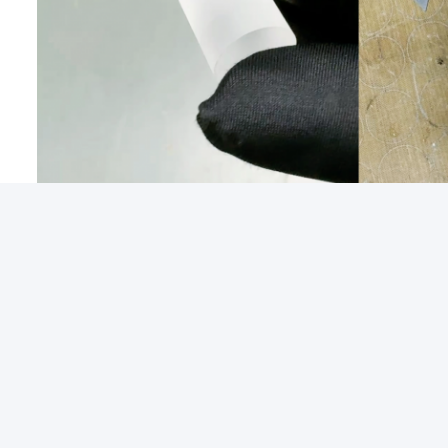
েয়ার আসল রাজা কে, ন্যানোসেকেন্ড, পিকোসেকেন্ড, ফেমটোসেকেন্ড?