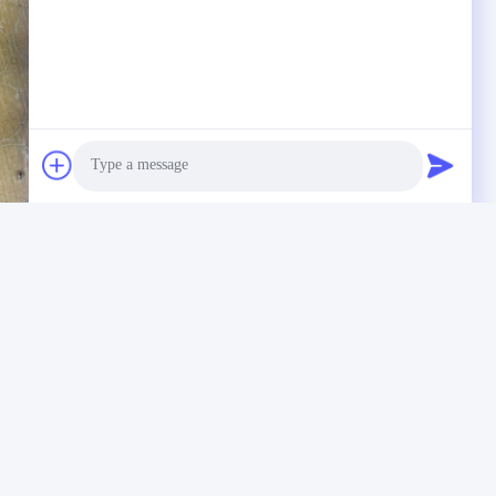
Photo
আবার
Video Call
Audio Call