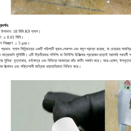
রদর্শন:
রণ উপাদান: 18 মিমি K9 গ্লাস।
লতা: ± 0.01 মিমি।
ন নিয়ন্ত্রণ: ≤ 5 μm।
ণ প্রভাব: গ্লাস সিলিন্ডারের একটি পরিপাটি ক্রস-সেকশন এবং মসৃণ প্রান্ত রয়েছে, যা চেহারায় সামগ
 মাত্রাগুলি সুনির্দিষ্ট। এটি দ্বিতীয়বার পলিশিং বা ফিনিশিং চিকিত্সার প্রয়োজন ছাড়াই সরাসরি পর
ণের সুবিধা: বৃত্তাকার, বর্গক্ষেত্র এবং বিভিন্ন আকারের কাঁচ কাটিং সমর্থন করে। আর-এঙ্গেল, উপবৃত্তা
াপক উত্পাদন এবং শক্তিশালী মাত্রিক ধারাবাহিকতা নিশ্চিত করে।