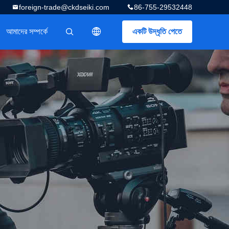
foreign-trade@ckdseiki.com
86-755-29532448
আমাদের সম্পর্কে
একটি উদ্ধৃতি পেতে
描述