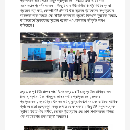
প্রদর্শনীতে তার লেজার নির্ভুল প্রক্রিয়াকরণ সরঞ্জাম এবং অটোমেশন
সমাধানগুলি প্রদর্শন করেছে। ইভেন্টে তার ইউরোপীয় ডিস্ট্রিবিউটর দ্বারা
প্রতিনিধিত্ব করে, কোম্পানিটি টেকসই উচ্চ স্তরের গ্রাহকদের সম্পৃক্ততার
অভিজ্ঞতা লাভ করেছে এবং সাইটে সফলভাবে প্রজেক্ট ডিলগুলি সুরক্ষিত করেছে,
যা ইউরোপে ট্রনস্টলের ব্র্যান্ডের প্রভাব এবং বাজারের স্বীকৃতি আরও
বাড়িয়েছে।
মধ্য এবং পূর্ব ইউরোপের কাচ শিল্পের জন্য একটি নেতৃস্থানীয় বাণিজ্য মেলা
হিসাবে, গ্লাস-টেক পোল্যান্ড কাচের গভীর প্রক্রিয়াকরণ, লেজার
প্রক্রিয়াকরণ, স্বয়ংক্রিয় উত্পাদন লাইন, বুদ্ধিমান উত্পাদন এবং ফটোভোলটাইক
গ্লাসের মতো গুরুত্বপূর্ণ ক্ষেত্রগুলিতে ফোকাস করে। ইভেন্টটি বিপুল সংখ্যক
স্থানীয় ইউরোপীয় নির্মাতা, সিস্টেম ইন্টিগ্রেটর এবং শিল্প পেশাদারদের বিনিময়
এবং আলোচনার জন্য আকৃষ্ট করেছিল।