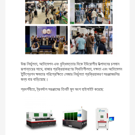
উচ্চ নির্ভুলতা, অটোমেশন এবং বুদ্ধিমত্তার দিকে ইউরোপীয় উত্পাদনের চলমান
রূপান্তরের সাথে, বাজার প্রক্রিয়াকরণের স্থিতিশীলতা, দক্ষতা এবং অটোমেশন
ইন্টিগ্রেশন ক্ষমতার পরিপ্রেক্ষিতে লেজার নির্ভুলতা প্রক্রিয়াকরণ সরঞ্জামগুলির
জন্য বার বাড়িয়েছে।
প্রদর্শনীতে, ট্রনস্টল সরঞ্জামের তিনটি মূল অংশ হাইলাইট করেছে: