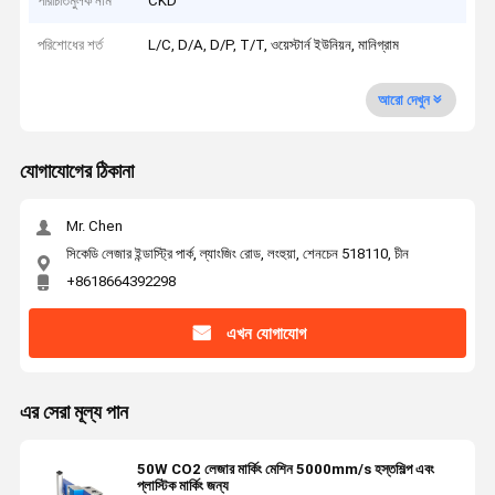
পরিচিতিমুলক নাম
CKD
পরিশোধের শর্ত
L/C, D/A, D/P, T/T, ওয়েস্টার্ন ইউনিয়ন, মানিগ্রাম
আরো দেখুন
যোগাযোগের ঠিকানা
Mr. Chen
সিকেডি লেজার ইন্ডাস্ট্রি পার্ক, ল্যাংজিং রোড, লংহুয়া, শেনচেন 518110, চীন
+8618664392298
এখন যোগাযোগ
এর সেরা মূল্য পান
50W CO2 লেজার মার্কিং মেশিন 5000mm/s হস্তশিল্প এবং
প্লাস্টিক মার্কিং জন্য