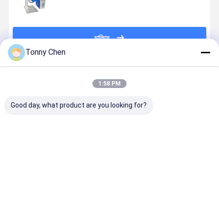
চালিয়ে
Tonny Chen
প্রস্তাবিত পণ্য
1:58 PM
Good day, what product are you looking for?
মেটাল সিও 2 ফাইবার
30W CO2 লেজার
ব্লু সিও 2 লেজার
ডেস্ক পোর্টেবল 
লেজার মার্কিং মেশিন
মার্কিং মেশিন পোর্টেবল
মার্কার 5000 মিমি /
2 লেজার মার্কিং
30W 50W
0.01-1mm
সেকেন্ড পোর্টেবল
মেশিন 100W
ডেস্কটপ লেজার
মার্কিং গভীরতা
লেজার মার্কিং মেশিন
50W স্প্লিট ট
মার্কার
20W কাস্টমাইজড
সহ
ভালো দাম
ভালো দাম
ভালো দাম
ভালো দাম
ওয়ার্কটেবিল সহ