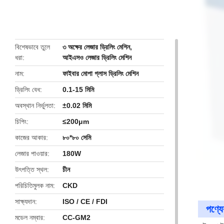
butto
বিশেষভাবে তুলে
৩ অক্ষের লেজার ড্রিলিং মেশিন
,
ধরা
আইএসও লেজার ড্রিলিং মেশিন
নাম
ফাইবার মোপা গ্লাস ড্রিলিং মেশিন
ড্রিলিং বেধ
0.1-15 মিমি
অবস্থান নির্ভুলতা
±0.02 মিমি
চিপিং
≤200μm
কাজের আকার
৮০*৮০ সেমি
লেজার পাওয়ার
180W
উৎপত্তি স্থল
চীন
পরিচিতিমুলক নাম
CKD
সাক্ষ্যদান
ISO / CE / FDI
পণ্যের
মডেল নম্বার
CC-GM2