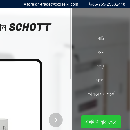
foreign-trade@ckdseiki.com
86-755-29532448
 মেশিন SCHOTT
বাড়ি
ধরন
পণ্য
সম্পদ
আমাদের সম্পর্কে
একটি উদ্ধৃতি পেতে