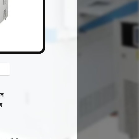
button
গ
িন
য