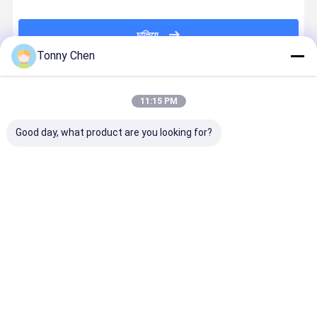
চালিয়ে
Tonny Chen
প্রস্তাবিত পণ্য
11:15 PM
Good day, what product are you looking for?
ফ্ল্যাট ওয়েল্ডিং
এক টুকরা স্টাইল
8-সিসিডি মনিটর
শক্তি সঞ্চয়ী জুয়
জুয়েলারী লেজার স্পট
জুয়েলারী লেজার স্পট
জুয়েলারী লেজার স্পট
লেজার ওয়েল্ডার
ওয়েল্ডিং মেশিন মার্জিত
ওয়েল্ডিং মেশিন জল
ওয়েল্ডিং মেশিন
150W সুনির্দিষ্ট
সোনার জুয়েলারী জন্য
শীতল
ঢালাই জন্য লেজ
শক্তি
ভালো দাম
ভালো দাম
ভালো দাম
ভালো দাম
বাড়ি
আমাদের
আমাদের সাথে যোগাযোগ
Desktop