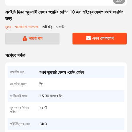
2
/
2
এলইডি স্ক্রিন জুয়েলারী লেজার ওয়েল্ডিং মেশিন 10 এক্স মাইক্রোস্কোপ যথার্থ ওয়েল্ডিং
জন্য
মূল্য：আলোচনা সাপেক্ষে
MOQ：১ সেট
ভালো দাম
এখন যোগাযোগ
পণ্যের বর্ণনা
লক্ষণীয় করা
যথার্থ জুয়েলারী লেজার ওয়েল্ডিং মেশিন
উৎপত্তি স্থল
চীন
ডেলিভারি সময়
15-30 কাজের দিন
ন্যূনতম চাহিদার
১ সেট
পরিমাণ
পরিচিতিমুলক নাম
CKD