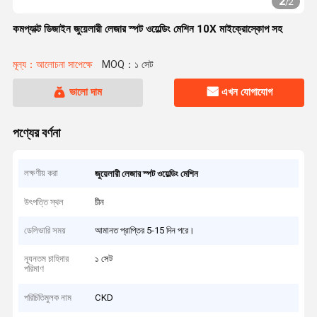
2
/
2
কমপ্যাক্ট ডিজাইন জুয়েলারী লেজার স্পট ওয়েল্ডিং মেশিন 10X মাইক্রোস্কোপ সহ
মূল্য：আলোচনা সাপেক্ষে
MOQ：১ সেট
ভালো দাম
এখন যোগাযোগ
পণ্যের বর্ণনা
লক্ষণীয় করা
জুয়েলারী লেজার স্পট ওয়েল্ডিং মেশিন
উৎপত্তি স্থল
চীন
ডেলিভারি সময়
আমানত প্রাপ্তির 5-15 দিন পরে।
ন্যূনতম চাহিদার
১ সেট
পরিমাণ
পরিচিতিমুলক নাম
CKD