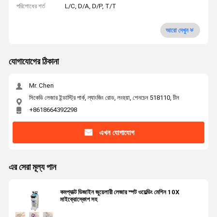
পরিশোধের শর্ত
L/C, D/A, D/P, T/T
আরো দেখুন
যোগাযোগের ঠিকানা
Mr. Chen
সিকেডি লেজার ইন্ডাস্ট্রি পার্ক, ল্যাংজিং রোড, লংহুয়া, শেনচেন 518110, চীন
+8618664392298
এখন যোগাযোগ
এর সেরা মূল্য পান
কমপ্যাক্ট ডিজাইন জুয়েলারী লেজার স্পট ওয়েল্ডিং মেশিন 10X
মাইক্রোস্কোপ সহ