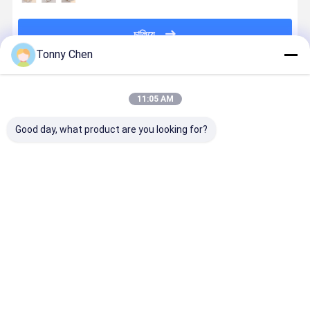
চালিয়ে
Tonny Chen
প্রস্তাবিত পণ্য
11:05 AM
Good day, what product are you looking for?
এলইডি স্ক্রিন
ফ্ল্যাট ওয়েল্ডিং
এক টুকরা স্টাইল
8-সিসিডি মনিটর
জুয়েলারী লেজার
জুয়েলারী লেজার স্পট
জুয়েলারী লেজার স্পট
জুয়েলারী লেজার 
ওয়েল্ডিং মেশিন 10
ওয়েল্ডিং মেশিন মার্জিত
ওয়েল্ডিং মেশিন জল
ওয়েল্ডিং মেশিন
এক্স মাইক্রোস্কোপ
সোনার জুয়েলারী জন্য
শীতল
যথার্থ ওয়েল্ডিং জন্য
ভালো দাম
ভালো দাম
ভালো দাম
ভালো দাম
বাড়ি
আমাদের
আমাদের সাথে যোগাযোগ
Desktop