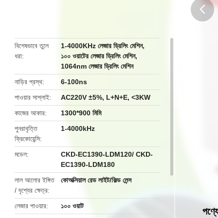
butto
বিশেষভাবে তুলে
1-4000KHz লেজার ড্রিলিং মেশিন
,
ধরা
১০০ ওয়াটের লেজার ড্রিলিং মেশিন
,
1064nm লেজার ড্রিলিং মেশিন
নাড়ির প্রস্থ
6-100ns
পাওয়ার সাপ্লাই
AC220V ±5%, L+N+E, <3KW
কাজের আকার
1300*900 মিমি
পুনরাবৃত্তি
1-4000kHz
ফ্রিকোয়েন্সি
মডেল
CKD-EC1390-LDM120/ CKD-
EC1390-LDM180
লাল আলোর ইঙ্গিত
কোঅক্সিয়াল রেড লাইট/ফিল্ড লেন্স
/ দৃশ্যের ক্ষেত্র
লেজার পাওয়ার
১০০ ওয়াট
পণ্য