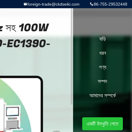
foreign-trade@ckdseiki.com
86-755-29532448
0KHz সহ 100W
CKD-EC1390-
বাড়ি
ধরন
পণ্য
সম্পদ
আমাদের সম্পর্কে
একটি উদ্ধৃতি পেতে