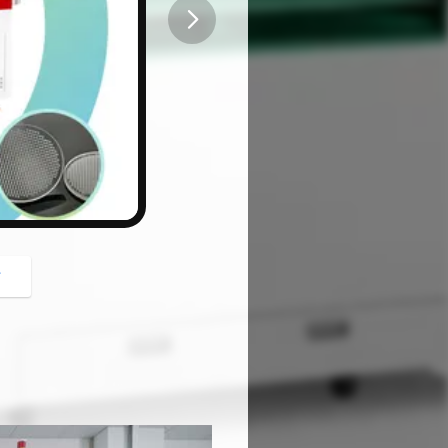
button
গ