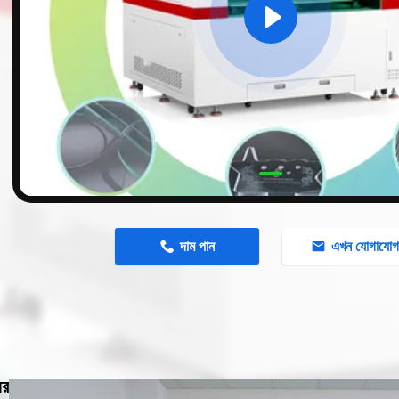
n
দাম পান
এখন যোগাযো
ের