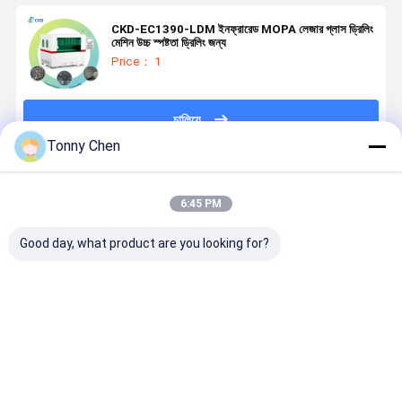
CKD-EC1390-LDM ইনফ্রারেড MOPA লেজার গ্লাস ড্রিলিং
মেশিন উচ্চ স্পষ্টতা ড্রিলিং জন্য
Price： 1
চালিয়ে
Tonny Chen
প্রস্তাবিত পণ্য
6:45 PM
Good day, what product are you looking for?
0-6000mm/s
গ্লাসের জন্য 45W
10W 30W 45W
100W ইনফ্রা
লেজার ড্রিলিং মেশিন
1064nm লেজার
লেজার ড্রিলিং মেশিন
MOPA লেজার
45W সঙ্গে 2mJ
মাইক্রো ড্রিলিং
0.3-15mm বেধ
গ্লাস ড্রিলিং মে
পালস শক্তি
মেশিন 600mm *
জন্য গ্লাস এবং
1500 কেজি 2
800mm ওয়ার্কিং
আয়না
450um ফোক
ভালো দাম
ভালো দাম
ভালো দাম
ভালো দাম
এলাকা
গভীরতা সহ