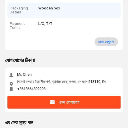
Packaging
Wooden box
Details
Payment
L/C, T/T
Terms
আরো দেখুন
যোগাযোগের ঠিকানা
Mr. Chen
সিকেডি লেজার ইন্ডাস্ট্রি পার্ক, ল্যাংজিং রোড, লংহুয়া, শেনচেন 518110, চীন
+8618664392298
এখন যোগাযোগ
এর সেরা মূল্য পান