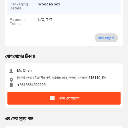
Packaging
Wooden box
Details
Payment
L/C, T/T
Terms
আরো দেখুন
যোগাযোগের ঠিকানা
Mr. Chen
সিকেডি লেজার ইন্ডাস্ট্রি পার্ক, ল্যাংজিং রোড, লংহুয়া, শেনচেন 518110, চীন
+8618664392298
এখন যোগাযোগ
এর সেরা মূল্য পান