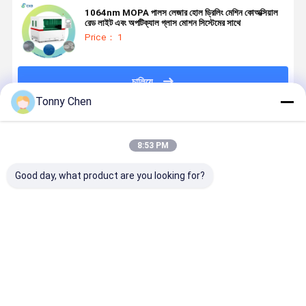
1064nm MOPA পালস লেজার হোল ড্রিলিং মেশিন কোঅক্সিয়াল
রেড লাইট এবং অপটিক্যাল গ্লাস মোশন সিস্টেমের সাথে
Price： 1
চালিয়ে
Tonny Chen
প্রস্তাবিত পণ্য
8:53 PM
Good day, what product are you looking for?
0-6000mm/s
গ্লাসের জন্য 45W
10W 30W 45W
100W ইনফ্রা
লেজার ড্রিলিং মেশিন
1064nm লেজার
লেজার ড্রিলিং মেশিন
MOPA লেজার
45W সঙ্গে 2mJ
মাইক্রো ড্রিলিং
0.3-15mm বেধ
গ্লাস ড্রিলিং মে
পালস শক্তি
মেশিন 600mm *
জন্য গ্লাস এবং
1500 কেজি 2
800mm ওয়ার্কিং
আয়না
450um ফোক
ভালো দাম
ভালো দাম
ভালো দাম
ভালো দাম
এলাকা
গভীরতা সহ