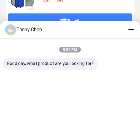
Price： 1 set
চালিয়ে
Tonny Chen
প্রস্তাবিত পণ্য
9:01 PM
Good day, what product are you looking for?
এলইডি স্ক্রিন
ফ্ল্যাট ওয়েল্ডিং
এক টুকরা স্টাইল
8-সিসিডি মনিটর
জুয়েলারী লেজার
জুয়েলারী লেজার স্পট
জুয়েলারী লেজার স্পট
জুয়েলারী লেজার 
ওয়েল্ডিং মেশিন 10
ওয়েল্ডিং মেশিন মার্জিত
ওয়েল্ডিং মেশিন জল
ওয়েল্ডিং মেশিন
এক্স মাইক্রোস্কোপ
সোনার জুয়েলারী জন্য
শীতল
যথার্থ ওয়েল্ডিং জন্য
ভালো দাম
ভালো দাম
ভালো দাম
ভালো দাম