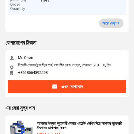
Minimum
1 set
Order
Quantity
আরো দেখুন
যোগাযোগের ঠিকানা
Mr. Chen
সিকেডি লেজার ইন্ডাস্ট্রি পার্ক, ল্যাংজিং রোড, লংহুয়া, শেনচেন 518110, চীন
+8618664392298
এখন যোগাযোগ
এর সেরা মূল্য পান
আমাদের উন্নত জুয়েলারী লেজার ওয়েল্ডিং মেশিন দিয়ে আপনার জুয়েলারী
উৎপাদন আপগ্রেড করুন