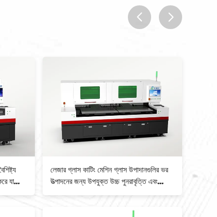
prev
next
শিষ্ট্য
লেজার গ্লাস কাটিং মেশিন গ্লাস উপাদানগুলির ভর
লেজার গ
করে যা
উত্পাদনের জন্য উপযুক্ত উচ্চ পুনরাবৃত্তি এবং
পরিবেশে
নির্ভুলতা প্রদান করে
ডিজাইন