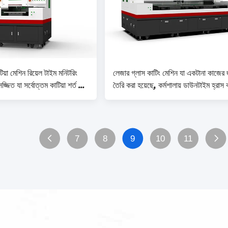
িয়া মেশিন রিয়েল টাইম মনিটরিং
লেজার গ্লাস কাটিং মেশিন যা একটানা কাজের 
জ্জিত যা সর্বোত্তম কাটিয়া শর্ত এবং
তৈরি করা হয়েছে, কর্মশালায় ডাউনটাইম হ্রাস
্চিত করে সঠিকতা ± 0.01mm
এবং উৎপাদনশীলতা বৃদ্ধি করে গতি 0-
500mm/s
7
8
9
10
11