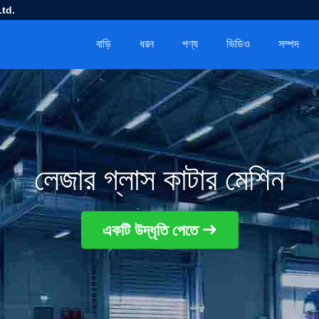
td.
বাড়ি
ধরন
পণ্য
ভিডিও
সম্পদ
লেজার গ্লাস কাটার মেশিন
একটি উদ্ধৃতি পেতে