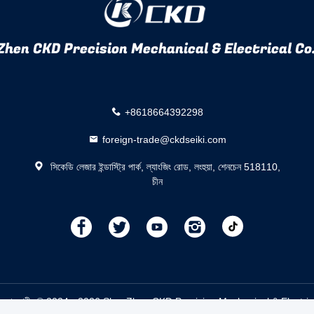
hen CKD Precision Mechanical & Electrical Co.
+8618664392298
foreign-trade@ckdseiki.com
সিকেডি লেজার ইন্ডাস্ট্রি পার্ক, ল্যাংজিং রোড, লংহুয়া, শেনচেন 518110,
চীন
描
描
描
描
述
述
述
述
মেশিন সরবরাহকারী. © 2024 - 2026 ShenZhen CKD Precision Mechanical & Electric