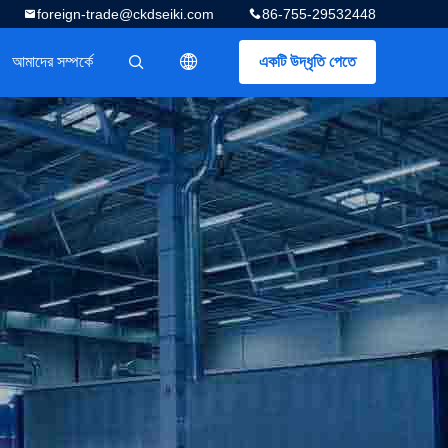
foreign-trade@ckdseiki.com
86-755-29532448
আমাদের সম্পর্কে
একটি উদ্ধৃতি পেতে
描述