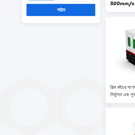
500mm/s পর্যন্
পাঠান
অপারেটিং খরচ 
ডিজাইন করা
শিল্প কাঁচের পণ্য
নির্ভুলতা এবং প
গ্লাস কাটিং মে