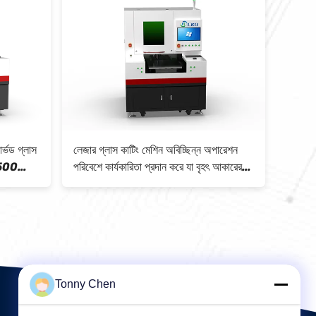
ার্ভড গ্লাস
লেজার গ্লাস কাটিং মেশিন অবিচ্ছিন্ন অপারেশন
লেজার গ
0-500
পরিবেশে কার্যকারিতা প্রদান করে যা বৃহৎ আকারের
জন্য সুর
প সরবরাহ
কাচের উত্পাদনকে যথার্থতা ± 0.01 মিমি সমর্থন
একীভূত
করে
Tonny Chen