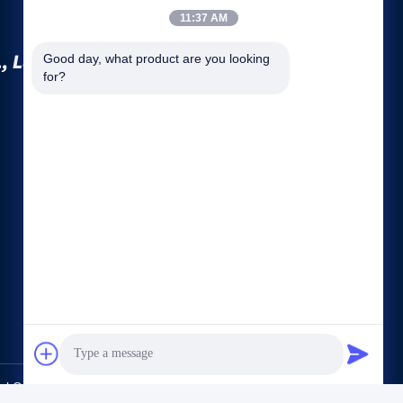
11:37 AM
, Ltd.
Good day, what product are you looking 
for?
দ্রুত লিঙ্কগুলি
কোম্পানির প্রোফাইল
কারখানা ভ্রমণ
মান নিয়ন্ত্রণ
সাইট ম্যাপ
গোপনীয়তা নীতি
আমাদের সাথে যোগাযোগ করুন
al Co., Ltd.. All Rights Reserved.