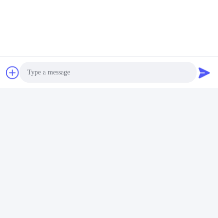
00:30
00:23
10mm European Grey Glass Laser
3 মিমি আয়না গ্লাস লেজার কাটিয়া অনিয়মিত আকৃতি
Cutting
August 07, 2026
January 24, 2026
00:19
00:24
Photo
4 মিমি ধূসর গ্লাস লেজার কাটিয়া
নেইল ফাইল, গ্লাস লেজার কাটিং
January 22, 2026
April 19, 2026
Video Call
Audio Call
00:23
00:16