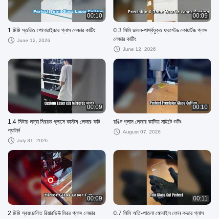
00:10
00:09
1 মিমি স্তরিত পোলারাইজার গ্লাস লেজার কাটিং
0.3 মিমি ডাবল-পার্শ্বযুক্ত ফ্রস্টেড কোয়ার্টজ গ্লাস
লেজার কাটিং
June 12, 2026
June 12, 2026
00:09
00:10
1.4-মিটার-লম্বা মিররড গ্লাসে কাস্টম লেজার-কাট
রঙিন গ্লাস লেজার কাটিয়া সাইটে শুটিং
প্যাটার্ন
August 07, 2026
July 31, 2026
00:09
00:11
2 মিমি স্বয়ংচালিত রিয়ারভিউ মিরর গ্লাস লেজার
0.7 মিমি অতি-পাতলা মোবাইল ফোন কভার গ্লাস