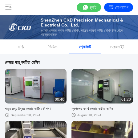
চ্যাট
যোগাযোগ
ShenZhen CKD Precision Mechanical &
Electrical Co., Ltd.
গুণমান লেজার গ্লাস কাটার মেশিন, কাচের আয়না কাটার মেশিন চীন থেকে
প্রস্তুতকারক
বাড়ি
ভিডিও
প্লেলিস্ট
ওয়েবসাইট
লেজার ধাতু কাটিয়া মেশিন
00:40
01:20
ধাতুর জন্য উন্নত লেজার কাটিং কৌশল।
ম্যাগলেভ যথার্থ লেজার কাটার মেশিন
September 28, 2024
August 10, 2024