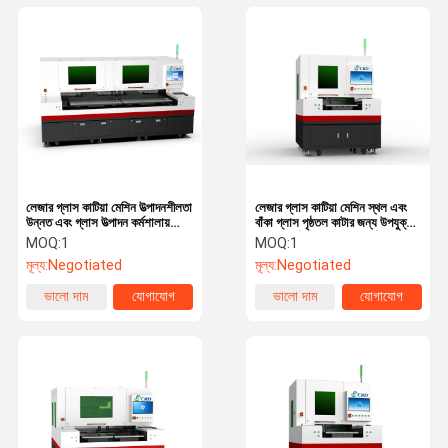
লেজার গ্লাস কাটিয়া মেশিন উত্পাদনশীলতা
লেজার গ্লাস কাটিয়া মেশিন স্থল এবং
উন্নত এবং গ্লাস উত্পাদন কর্মশালায়
বাঁকা গ্লাস পৃষ্ঠতল কাটার জন্য উপযুক্ত
হস্তমৈথুন হ্রাস করার জন্য ডিজাইন করা
ধ্রুবক নির্ভুলতা এবং দক্ষতা সঠিকতা ±
MOQ:
1
MOQ:
1
হয়েছে
0.01mm
মূল্য:
Negotiated
মূল্য:
Negotiated
ভালো দাম
যোগাযোগ
ভালো দাম
যোগাযোগ