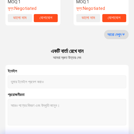
নমনীয় অপারেশন মোড সরবরাহ করে ±
গ্লাসের জন্য সামঞ্জস্যযোগ্য সেটিংস
MOQ:
1
MOQ:
1
0.01 মিমি নির্ভুলতা
দিয়ে সজ্জিত ≤5μm
মূল্য:
Negotiated
মূল্য:
Negotiated
কারখানা ভ্রমণ
গুণমান নিয়ন্ত্রণ
আমাদের সাথে
খবর
ভালো দাম
যোগাযোগ
ভালো দাম
যোগাযোগ
যোগাযোগ
আরো দেখুন
লেজার গ্লাস কাটার মেশিন
একটি বার্তা রেখে যান
কাচের আয়না কাটার মেশিন
আমরা দ্রুত উত্তর দেব
লেজার ড্রিলিং মেশিন
ইমেইল
লেজার ধাতু কাটিয়া মেশিন
লেজার পাইপ কাটার মেশিন
প্রয়োজনীয়তা
গয়না লেজার ঢালাই মেশিন
স্বয়ংক্রিয় লেজার ওয়েল্ডিং মেশিন
ছাঁচ মেরামত লেজার ঢালাই মেশিন