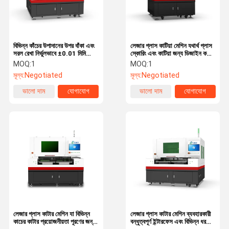
বিভিন্ন কাঁচের উপাদানের উপর বাঁকা এবং
লেজার গ্লাস কাটিয়া মেশিন যথার্থ গ্লাস
সরল রেখা নির্ভুলভাবে ±0.01 মিমি
স্কোরিং এবং কাটিয়া জন্য ডিজাইন করা
পর্যন্ত কাটার জন্য উপযুক্ত মাল্টি
যা ডাউনস্ট্রিম প্রক্রিয়াকরণ এবং
MOQ:
1
MOQ:
1
ফাংশনাল লেজার গ্লাস কাটিং মেশিন
সমাবেশ সক্ষম করে
মূল্য:
Negotiated
মূল্য:
Negotiated
ভালো দাম
যোগাযোগ
ভালো দাম
যোগাযোগ
বাড়ি
পণ্য
ভিডিও
আমাদের সম্পর্কে
লেজার গ্লাস কাটার মেশিন যা বিভিন্ন
লেজার গ্লাস কাটার মেশিন ব্যবহারকারী
কাচের কাটার প্রয়োজনীয়তা পূরণের জন্য
বন্ধুত্বপূর্ণ ইন্টারফেস এবং বিভিন্ন ধরণের