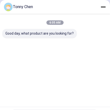
CO2 লেজার মার্কিং মেশিন
চালিয়ে
Tonny Chen
UV লেজার মার্কিং মেশিন
6:05 AM
ফাইবার লেজার মার্কিং মেশিন
আমাদের বিভাগসমূহ
Good day, what product are you looking for?
3 ডি ক্রিস্টাল লেজার খোদাই মেশিন
সিরামিক লেজার কাটার মেশিন
লেজার আঠালো অপসারণ
লেজার গ্লাস কাটার
কাচের আয়না কাটার
লেজার ড্রিলিং মেশিন
লেজার ধাতু কাটিয
মেশিন
মেশিন
মেশিন
বাড়ি
আমাদের
আমাদের সাথে যোগাযোগ
Desktop
Site
সম্পর্কে
করুন
সাইট ম্যাপ
গোপনীয়তা নীতি