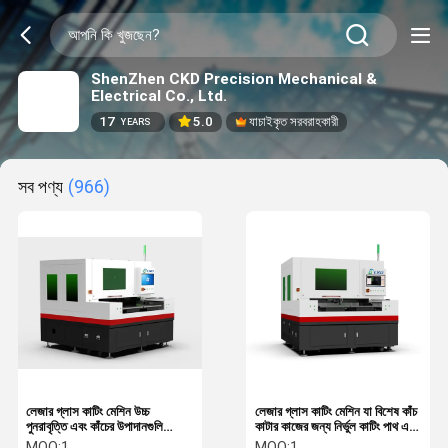
ShenZhen CKD Precision Mechanical &
Electrical Co., Ltd.
17
5.0
যাচাইকৃত সরবরাহকারী
YEARS
সব পণ্য
(966)
লেজার গ্লাস কাটিং মেশিন উচ্চ
লেজার গ্লাস কাটিং মেশিন যা বিশেষ কাঁচ
পুনরাবৃত্তি এবং কাঁচের উপাদানগুলি
কাটার কাজের জন্য নির্ভুল কাটিং পাথ এবং
ধারাবাহিকভাবে উত্পাদন করার জন্য
কাস্টমাইজযোগ্য সেটিংস সরবরাহ করে।
MOQ:
1
MOQ:
1