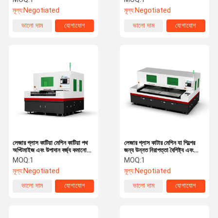
সমালোচনামূলক নির্ভুলতা সরবরাহ করে
গতি ০-৫০০ মিমি/সেকেন্ড
মূল্য:
Negotiated
মূল্য:
Negotiated
ভালো দাম
যোগাযোগ
ভালো দাম
যোগাযোগ
লেজার গ্লাস কাটিয়া মেশিন কাটিয়া পথ
লেজার গ্লাস কাটার মেশিন যা শিল্পের
অপ্টিমাইজ এবং উপাদান বর্জ্য কমানোর
জন্য উন্নত নিরাপত্তা বৈশিষ্ট্য এবং
জন্য বুদ্ধিমান সফটওয়্যার দিয়ে সজ্জিত
সহজ রক্ষণাবেক্ষণ সরবরাহ করে
MOQ:
1
MOQ:
1
মূল্য:
Negotiated
মূল্য:
Negotiated
ভালো দাম
যোগাযোগ
ভালো দাম
যোগাযোগ