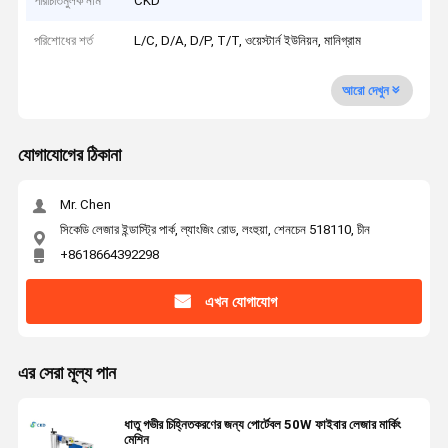
পরিচিতিমুলক নাম
CKD
পরিশোধের শর্ত
L/C, D/A, D/P, T/T, ওয়েস্টার্ন ইউনিয়ন, মানিগ্রাম
আরো দেখুন
যোগাযোগের ঠিকানা
Mr. Chen
সিকেডি লেজার ইন্ডাস্ট্রি পার্ক, ল্যাংজিং রোড, লংহুয়া, শেনচেন 518110, চীন
+8618664392298
এখন যোগাযোগ
এর সেরা মূল্য পান
ধাতু গভীর চিহ্নিতকরণের জন্য পোর্টেবল 50W ফাইবার লেজার মার্কিং
মেশিন