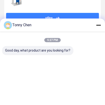
চালিয়ে
Tonny Chen
প্রস্তাবিত পণ্য
5:27 PM
Good day, what product are you looking for?
Raycus JPT
ধাতু স্টেইনলেস স্টীল
ধাতু এবং স্টেইনলেস
স্টেইনলেস স্টীল
MAX লেজার উত্স
জন্য পোর্টেবল নিরাপদ
স্টিল গভীর
ধাতু জন্য নিরাপদ
সহ স্প্লিট টাইপ
বন্ধ লেজার মার্কিং
চিহ্নিতকরণের জন্য
লেজার মার্কিং মে
ফাইবার লেজার মার্কিং
মেশিন 30W
পোর্টেবল 100W
50W
মেশিন 50w
ফাইবার লেজার মার্কিং
ভালো দাম
ভালো দাম
ভালো দাম
ভালো দাম
মেশিন