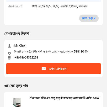
পরিশোধের শর্ত
টি/টি, এল/সি, ডি/এ, ডি/পি, ওয়েস্টার্ন ইউনিয়ন, মানিগ্রাম
আরো দেখুন
যোগাযোগের ঠিকানা
Mr. Chen
সিকেডি লেজার ইন্ডাস্ট্রি পার্ক, ল্যাংজিং রোড, লংহুয়া, শেনচেন 518110, চীন
+8618664392298
এখন যোগাযোগ
এর সেরা মূল্য পান
স্টেইনলেস স্টীল এবং ধাতু জন্য নিরাপদ বন্ধ লেজার মার্কিং মেশিন 50W