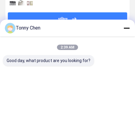
চালিয়ে
Tonny Chen
প্রস্তাবিত পণ্য
2:39 AM
Good day, what product are you looking for?
Raycus JPT
ধাতু স্টেইনলেস স্টীল
ধাতু এবং স্টেইনলেস
গ্লাস এবং
MAX লেজার উত্স
জন্য পোর্টেবল নিরাপদ
স্টিল গভীর
অ্যালুমিনিয়াম মার্
সহ স্প্লিট টাইপ
বন্ধ লেজার মার্কিং
চিহ্নিতকরণের জন্য
ইউভি ফ্লাইং লে
ফাইবার লেজার মার্কিং
মেশিন 30W
পোর্টেবল 100W
মার্কার সমর্থিত
মেশিন 50w
ফাইবার লেজার মার্কিং
ডিএক্সএফ
ভালো দাম
ভালো দাম
ভালো দাম
ভালো দাম
মেশিন