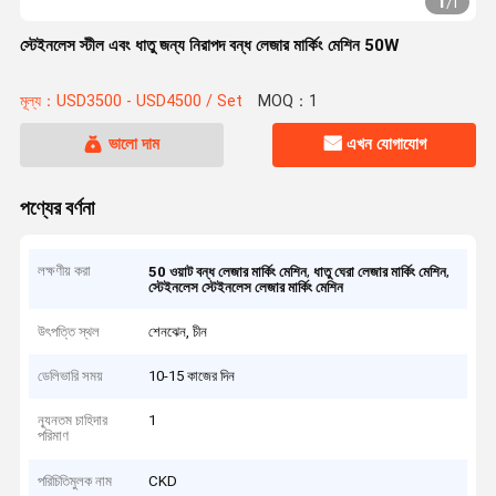
1
/
1
স্টেইনলেস স্টীল এবং ধাতু জন্য নিরাপদ বন্ধ লেজার মার্কিং মেশিন 50W
মূল্য：USD3500 - USD4500 / Set
MOQ：1
ভালো দাম
এখন যোগাযোগ
পণ্যের বর্ণনা
লক্ষণীয় করা
,
,
50 ওয়াট বন্ধ লেজার মার্কিং মেশিন
ধাতু ঘেরা লেজার মার্কিং মেশিন
স্টেইনলেস স্টেইনলেস লেজার মার্কিং মেশিন
উৎপত্তি স্থল
শেনঝেন, চীন
ডেলিভারি সময়
10-15 কাজের দিন
ন্যূনতম চাহিদার
1
পরিমাণ
পরিচিতিমুলক নাম
CKD