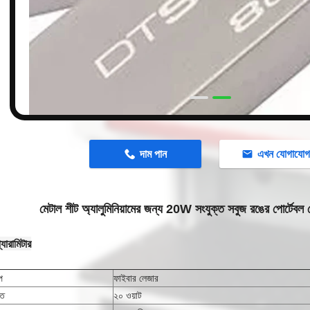
n
দাম পান
এখন যোগাযো
মেটাল শীট অ্যালুমিনিয়ামের জন্য 20W সংযুক্ত সবুজ রঙের পোর্টেবল ল
্যারামিটার
প
ফাইবার লেজার
তি
২০ ওয়াট