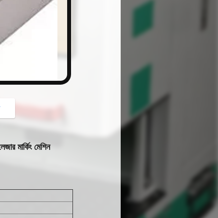
button
গ
েজার মার্কিং মেশিন