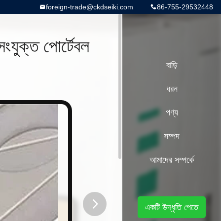
foreign-trade@ckdseiki.com
86-755-29532448
ংযুক্ত পোর্টেবল
বাড়ি
ধরন
পণ্য
সম্পদ
আমাদের সম্পর্কে
একটি উদ্ধৃতি পেতে