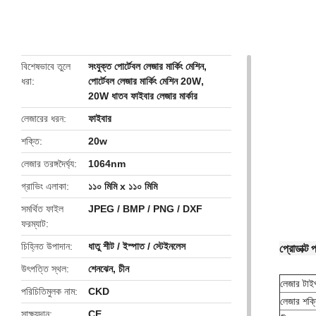
butto
বিশেষভাবে তুলে
সংযুক্ত পোর্টেবল লেজার মার্কিং মেশিন
,
ধরা
পোর্টেবল লেজার মার্কিং মেশিন 20W
,
20W ধাতব ফাইবার লেজার মার্কার
লেজারের ধরন
ফাইবার
শক্তি
20w
লেজার তরঙ্গদৈর্ঘ্য
1064nm
গ্রাভিং এলাকা
১১০ মিমি x ১১০ মিমি
সমর্থিত ফাইল
JPEG / BMP / PNG / DXF
ফরম্যাট
চিহ্নিত উপাদান
ধাতু শীট / ইস্পাত / স্টেইনলেস
প্রোডাক্ট প
উৎপত্তি স্থল
শেনঝেন, চীন
লেজার টাই
পরিচিতিমুলক নাম
CKD
লেজার শক্
সাক্ষ্যদান
CE